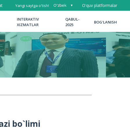
at
O'quv platformalar
Yangi saytga o'tish!
O'zbek
Русский
INTERAKTIV
QABUL-
BOG'LANISH
English
XIZMATLAR
2025
azi
bo`limi