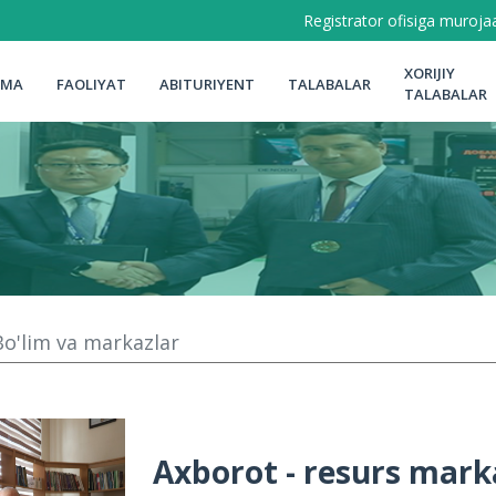
Registrator ofisiga muroja
XORIJIY
LMA
FAOLIYAT
ABITURIYENT
TALABALAR
TALABALAR
Eslatma
Yo`riqnoma
r ma'lumoti
Qabul nizomi
Dars jadval
Qabul kvotasi.
O`zlashtirish
h
Iqtidorli talabalari
rar joyiga my.gov.uz
Talabalar turar joylari
 ariza berish
abalar
Bo'lim va markazlar
ar joylari
abalar turar joylariga
ish
Axborot - resurs mark