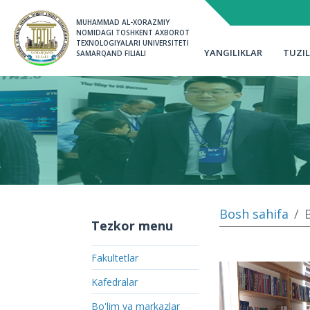
MUHAMMAD AL-XORAZMIY 
NOMIDAGI TOSHKENT AXBOROT 
TEXNOLOGIYALARI UNIVERSITETI 
YANGILIKLAR
TUZI
SAMARQAND FILIALI
Eslatma
Yo`riqnoma
Qabul nizomi
Bitiruvchila
Qabul kvotasi
Dars jadvali
Qabul komissiya
O`zlashtiris
Talabalar tu
tizimi orqali
Iqtidorli tal
Bosh sahifa
Tezkor menu
Talabalar tur
2-3-sonli Tal
Fakultetlar
ariza yubor
Kafedralar
Bo'lim va markazlar