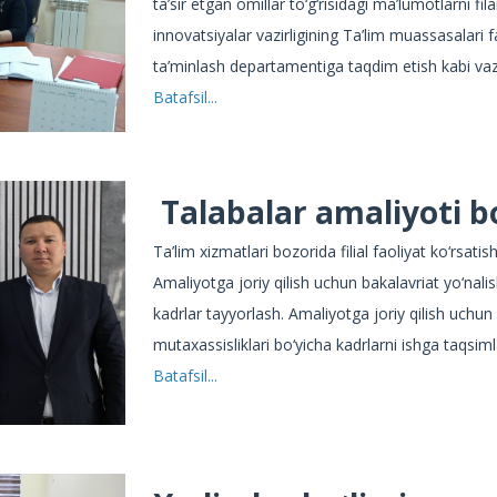
ta’sir etgan omillar to‘g‘risidagi ma’lumotlarni fil
innovatsiyalar vazirligining Ta’lim muassasalari faol
ta’minlash departamentiga taqdim etish kabi vazi
Batafsil...
Talabalar amaliyoti
b
Ta’lim xizmatlari bozorida filial faoliyat ko‘rsatis
Amaliyotga joriy qilish uchun bakalavriat yo‘nalis
kadrlar tayyorlash. Amaliyotga joriy qilish uchun 
mutaxassisliklari bo‘yicha kadrlarni ishga taqsim
Batafsil...