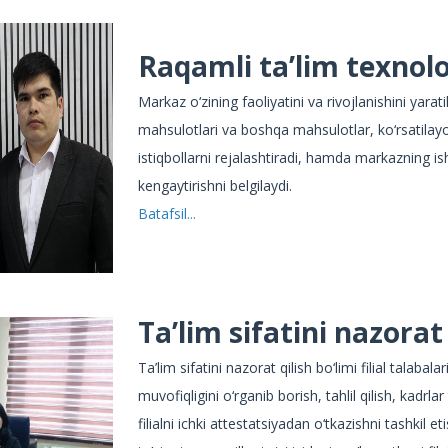
Raqamli ta’lim texnol
Markaz o‘zining faoliyatini va rivojlanishini ya
mahsulotlari va boshqa mahsulotlar, ko‘rsatilayot
istiqbollarni rejalashtiradi, hamda markazning ish
kengaytirishni belgilaydi.
Batafsil...
Ta’lim sifatini nazorat 
Ta’lim sifatini nazorat qilish bo‘limi filial talabala
muvofiqligini o‘rganib borish, tahlil qilish, kadrl
filialni ichki attestatsiyadan o‘tkazishni tashkil eti