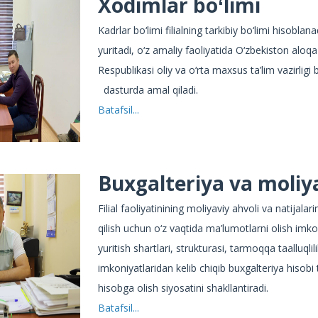
Xodimlar boʻlimi
Kadrlar bo‘limi filialning tarkibiy bo‘limi hisobla
yuritadi, o‘z amaliy faoliyatida O‘zbekiston aloqa
Respublikasi oliy va o‘rta maxsus ta’lim vazirligi 
dasturda amal qiladi.
Batafsil...
Buxgalteriya va moliya
Filial faoliyatinining moliyaviy ahvoli va natijalar
qilish uchun o‘z vaqtida ma’lumotlarni olish imkoniy
yuritish shartlari, strukturasi, tarmoqqa taalluql
imkoniyatlaridan kelib chiqib buxgalteriya hisobi 
hisobga olish siyosatini shakllantiradi.
Batafsil...