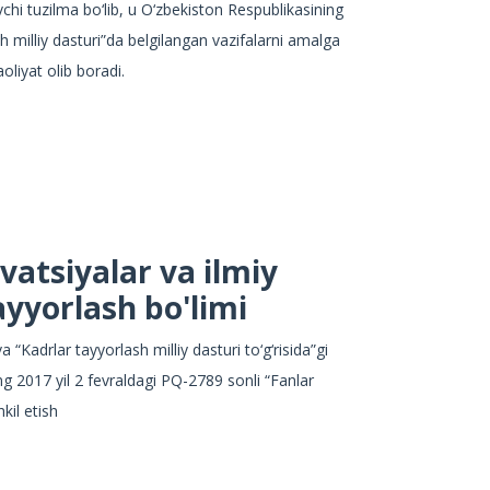
chi tuzilma bo‘lib, u O‘zbekiston Respublikasining
sh milliy dasturi”da belgilangan vazifalarni amalga
oliyat olib boradi.
vatsiyalar va ilmiy
ayyorlash bo'limi
a “Kadrlar tayyorlash milliy dasturi to‘g‘risida”gi
ng 2017 yil 2 fevraldagi PQ-2789 sonli “Fanlar
kil etish