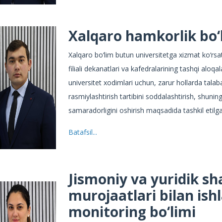
Xalqaro hamkorlik bo‘
Xalqaro bo‘lim butun universitetga xizmat ko‘rs
filiali dekanatlari va kafedralarining tashqi aloqa
universitet xodimlari uchun, zarur hollarda talaba
rasmiylashtirish tartibini soddalashtirish, shunin
samaradorligini oshirish maqsadida tashkil etilg
Batafsil...
Jismoniy va yuridik sh
murojaatlari bilan ish
monitoring bo‘limi