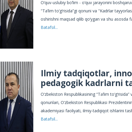
O‘quv-uslubiy bo’lim - o‘quv jarayonini boshqaruv
"Ta’lim to‘g‘risida”gi qonuni va "Kadrlar tayyorla
oshirishni maqsad qilib qo‘ygan va shu asosda fa
Batafsil...
Ilmiy tadqiqotlar, inno
pedagogik kadrlarni t
O‘zbekiston Respublikasining “Ta’lim to‘g‘risida” v
qonunlari, O‘zbekiston Respublikasi Prezidentini
akademiyasi faoliyati, ilmiy-tadqiqot ishlarini tash
Batafsil...