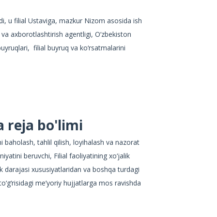
nadi, u filial Ustaviga, mazkur Nizom asosida ish
 va axborotlashtirish agentligi, O‘zbekiston
buyruqlari, filial buyruq va ko‘rsatmalarini
 reja bo'limi
ini baholash, tahlil qilish, loyihalash va nazorat
atini beruvchi, Filial faoliyatining xo‘jalik
ilik darajasi xususiyatlaridan va boshqa turdagi
to‘g‘risidagi me’yoriy hujjatlarga mos ravishda