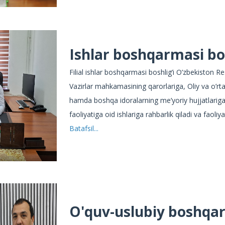
Ishlar boshqarmasi
bo
Filial ishlar boshqarmasi boshlig’i O’zbekiston R
Vazirlar mahkamasining qarorlariga, Oliy va o’rta 
hamda boshqa idoralarning me’yoriy hujjatlariga
faoliyatiga oid ishlariga rahbarlik qiladi va faoliy
Batafsil...
O'quv-uslubiy boshqa