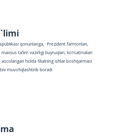
`limi
espublikasi qonunlariga, Prezident farmonlari,
maxsus ta’lim vazirligi buyruqlari, ko’rsatmalari
 asoslangan holda filialning ishlar boshqarmasi
atini muvofiqlashtirib boradi
rma