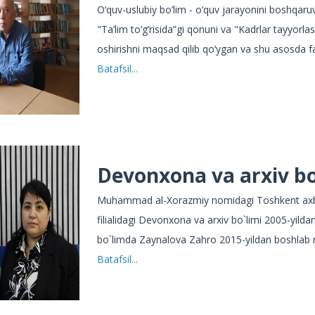
O‘quv-uslubiy bo’lim - o‘quv jarayonini boshqaruv
"Ta’lim to‘g‘risida”gi qonuni va "Kadrlar tayyorla
oshirishni maqsad qilib qo‘ygan va shu asosda fa
Batafsil...
Devonxona va arxiv bo
Muhammad al-Xorazmiy nomidagi Toshkent axbor
filialidagi Devonxona va arxiv bo`limi 2005-yild
bo`limda Zaynalova Zahro 2015-yildan boshlab m
Batafsil...