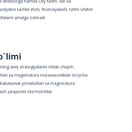
ail direktoriga hamda Oliy ta’lim, fan va
iyatini tashkil etish, litsenziyalash, ta’lim sifatini
falarni amalga oshiradi.
o`limi
hining aniq strategiyalarini ishlab chiqish.
hlari va magistratura mutaxassisliklari bo‘yicha
bakalavriat yo‘nalishlari va magistratura
lash jarayonini iste’molchilar