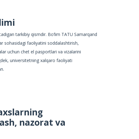
limi
atadigan tarkibiy qismdir. Bo‘lim TATU Samarqand
lar sohasidagi faoliyatini soddalashtirish,
lar uchun chet el pasportlari va vizalarini
gdek, universitetning xalqaro faoliyati
an.
axslarning
lash, nazorat va