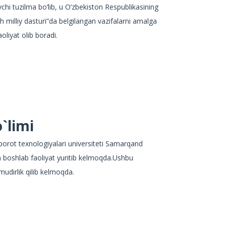
chi tuzilma bo‘lib, u O‘zbekiston Respublikasining
sh milliy dasturi”da belgilangan vazifalarni amalga
oliyat olib boradi.
`limi
ot texnologiyalari universiteti Samarqand
an boshlab faoliyat yuritib kelmoqda.Ushbu
udirlik qilib kelmoqda.