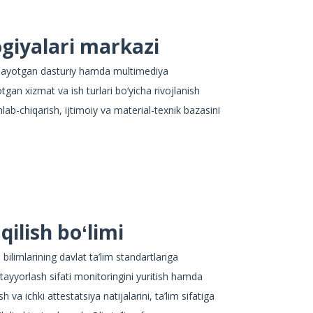
ogiyalari markazi
ratilayotgan dasturiy hamda multimediya
gan xizmat va ish turlari bo‘yicha rivojlanish
lab-chiqarish, ijtimoiy va material-texnik bazasini
qilish boʻlimi
ri bilimlarining davlat ta’lim standartlariga
ar tayyorlash sifati monitoringini yuritish hamda
sh va ichki attestatsiya natijalarini, ta’lim sifatiga